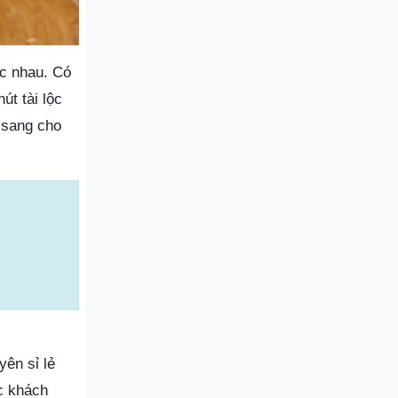
ác nhau. Có
út tài lộc
 sang cho
ên sỉ lẻ
c khách