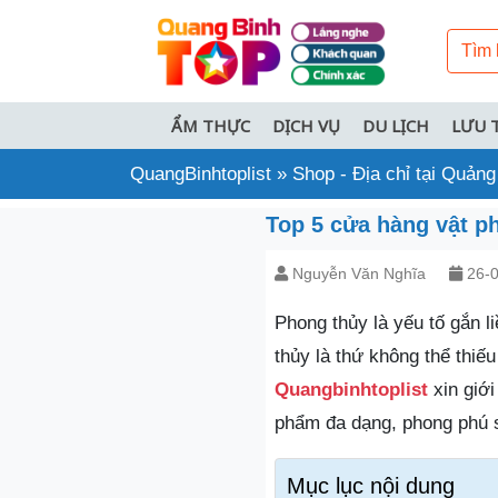
ẨM THỰC
DỊCH VỤ
DU LỊCH
LƯU 
QuangBinhtoplist
»
Shop - Địa chỉ tại Quảng
Top 5 cửa hàng vật p
Nguyễn Văn Nghĩa
26-0
Phong thủy là yếu tố gắn l
thủy là thứ không thể thiếu
Quangbinhtoplist
xin giớ
phẩm đa dạng, phong phú 
Mục lục nội dung