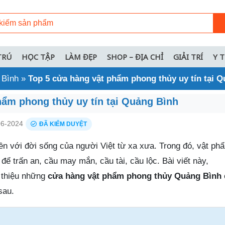
TRÚ
HỌC TẬP
LÀM ĐẸP
SHOP – ĐỊA CHỈ
GIẢI TRÍ
Y 
 Bình
»
Top 5 cửa hàng vật phẩm phong thủy uy tín tại 
hẩm phong thủy uy tín tại Quảng Bình
6-2024
ĐÃ KIỂM DUYỆT
iền với đời sống của người Việt từ xa xưa. Trong đó, vật p
 để trấn an, cầu may mắn, cầu tài, cầu lộc. Bài viết này,
i thiệu những
cửa hàng vật phẩm phong thủy Quảng Bình
sau.