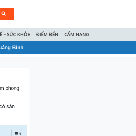
TẾ – SỨC KHỎE
ĐIỂM ĐẾN
CẨM NANG
Quảng Bình
hẩm phong
có sản