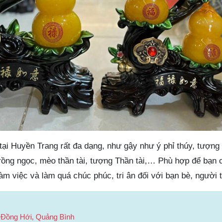
ại Huyền Trang rất đa dạng, như gậy như ý phỉ thúy, tượng
rồng ngọc, mèo thần tài, tượng Thần tài,… Phù hợp để bạn 
àm việc và làm quá chúc phúc, tri ân đối với bạn bè, người 
 Đồng Hới, Quảng Bình