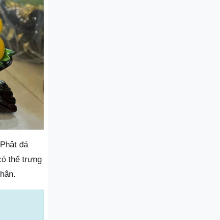
 Phật đá
có thể trưng
thân.