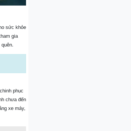
cho sức khỏe
tham gia
 quên.
 chinh phục
ình chưa đến
ằng xe máy,