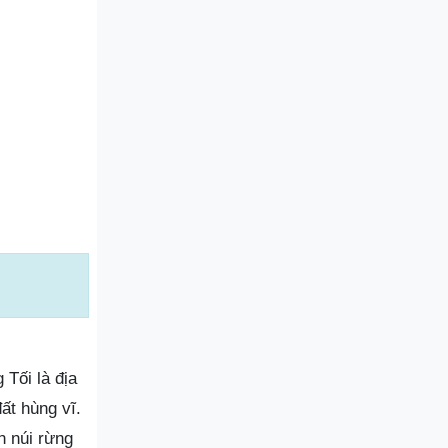
 Tối là địa
ất hùng vĩ.
n núi rừng