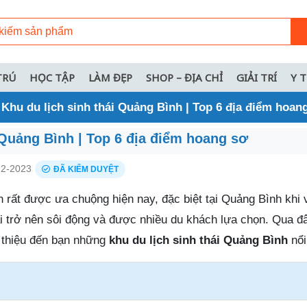
TRÚ
HỌC TẬP
LÀM ĐẸP
SHOP – ĐỊA CHỈ
GIẢI TRÍ
Y 
»
Khu du lịch sinh thái Quảng Bình | Top 6 địa điểm hoan
 Quảng Bình | Top 6 địa điểm hoang sơ
2-2023
ĐÃ KIỂM DUYỆT
ình rất được ưa chuộng hiện nay, đặc biệt tại Quảng Bình khi
hái trở nên sôi động và được nhiều du khách lựa chọn. Qua đ
i thiệu đến bạn những
khu du lịch sinh thái Quảng Bình
nổi