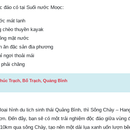
ộc đáo có tại Suối nước Moọc:
ớc mát lạnh
g chèo thuyền kayak
ống mặt nước
 ăn đặc sản địa phương
ỉ ngơi thoải mái
ả phải chăng
Phúc Trạch, Bố Trạch, Quảng Bình
oại hình du lịch sinh thái Quảng Bình, thì Sông Chày – Hang
ơn. Đến đây, bạn sẽ có một trải nghiệm độc đáo giữa vùng đ
 10km qua sông Chày, tạo nên một dải lụa xanh uốn lượn bê