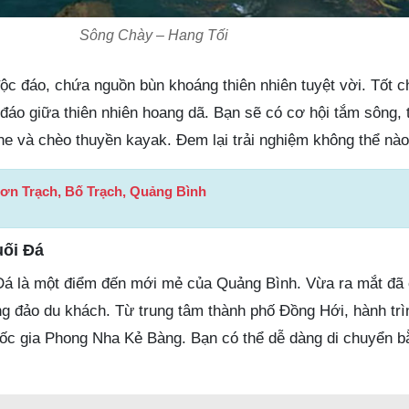
Sông Chày – Hang Tối
ộc đáo, chứa nguồn bùn khoáng thiên nhiên tuyệt vời. Tốt 
 đáo giữa thiên nhiên hoang dã. Bạn sẽ có cơ hội tắm sông, 
ne và chèo thuyền kayak. Đem lại trải nghiệm không thể nào
Sơn Trạch, Bố Trạch, Quảng Bình
uối Đá
i Đá là một điểm đến mới mẻ của Quảng Bình. Vừa ra mắt đã
 đảo du khách. Từ trung tâm thành phố Đồng Hới, hành tr
c gia Phong Nha Kẻ Bàng. Bạn có thể dễ dàng di chuyển b