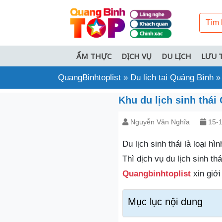
ẨM THỰC
DỊCH VỤ
DU LỊCH
LƯU 
QuangBinhtoplist
»
Du lịch tại Quảng Bình
Khu du lịch sinh thái
Nguyễn Văn Nghĩa
15-1
Du lịch sinh thái là loại h
Thì dịch vụ du lịch sinh t
Quangbinhtoplist
xin giớ
Mục lục nội dung