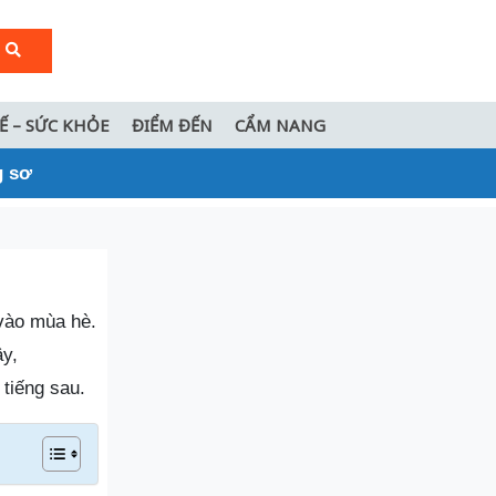
TẾ – SỨC KHỎE
ĐIỂM ĐẾN
CẨM NANG
g sơ
 vào mùa hè.
ây,
 tiếng sau.