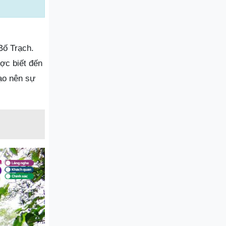
Bố Trạch.
ợc biết đến
tạo nên sự