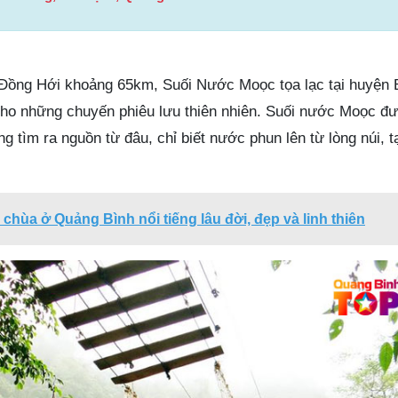
 Đồng Hới khoảng 65km, Suối Nước Moọc tọa lạc tại huyện 
cho những chuyến phiêu lưu thiên nhiên. Suối nước Moọc đư
g tìm ra nguồn từ đâu, chỉ biết nước phun lên từ lòng núi, 
 chùa ở Quảng Bình nổi tiếng lâu đời, đẹp và linh thiên