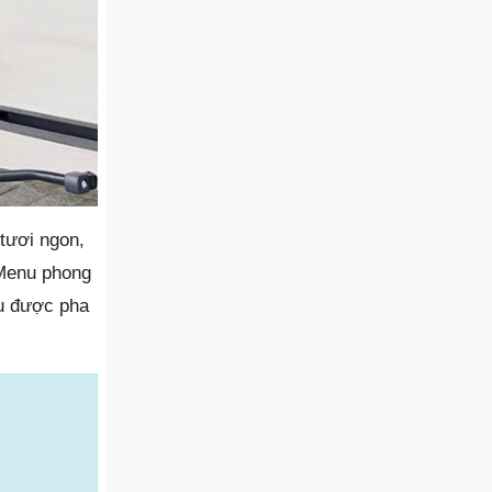
tươi ngon,
 Menu phong
ều được pha