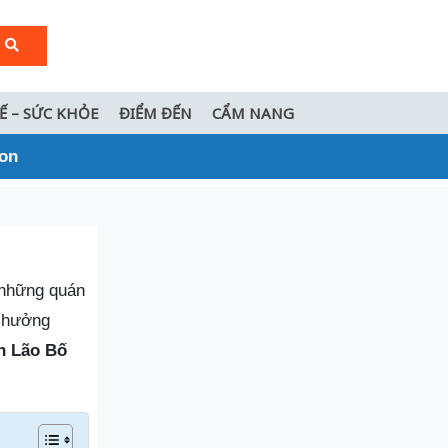
TẾ – SỨC KHỎE
ĐIỂM ĐẾN
CẨM NANG
gon
 những quán
n hưởng
n Lão Bố