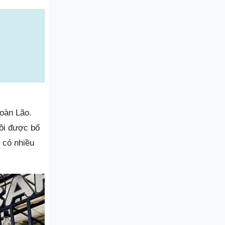
Hoàn Lão.
gồi được bố
 có nhiều