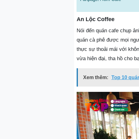
An Lộc Coffee
Nói đến quán cafe chụp ản
quán cà phê được mọi ngườ
thực sự thoải mái với khôn
vừa hiện đại, tha hồ cho b
Xem thêm:
Top 10 quán