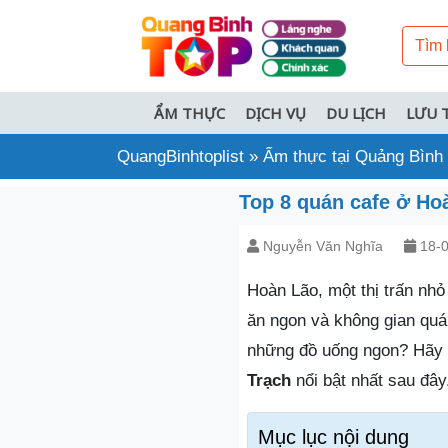
ẨM THỰC
DỊCH VỤ
DU LỊCH
LƯU 
QuangBinhtoplist
»
Ẩm thực tại Quảng Bình
Top 8 quán cafe ở Ho
Nguyễn Văn Nghĩa
18-0
Hoàn Lão, một thị trấn nh
ăn ngon và không gian quá
những đồ uống ngon? Hãy
Trạch
nổi bật nhất sau đây
Mục lục nội dung