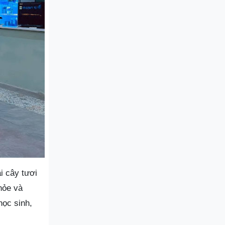
i cây tươi
hỏe và
học sinh,