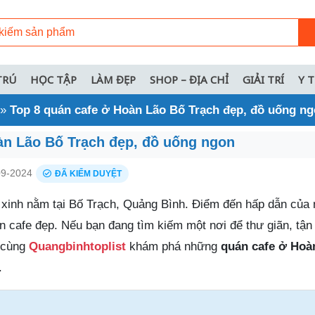
TRÚ
HỌC TẬP
LÀM ĐẸP
SHOP – ĐỊA CHỈ
GIẢI TRÍ
Y 
»
Top 8 quán cafe ở Hoàn Lão Bố Trạch đẹp, đồ uống n
àn Lão Bố Trạch đẹp, đồ uống ngon
9-2024
ĐÃ KIỂM DUYỆT
ỏ xinh nằm tại Bố Trạch, Quảng Bình. Điểm đến hấp dẫn của
n cafe đẹp. Nếu bạn đang tìm kiếm một nơi để thư giãn, tậ
 cùng
Quangbinhtoplist
khám phá những
quán cafe ở Hoà
.