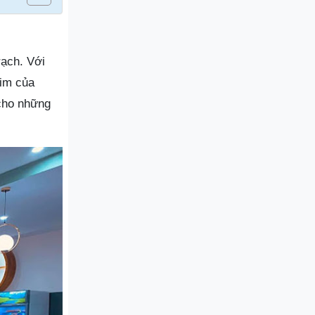
rạch. Với
tim của
 cho những