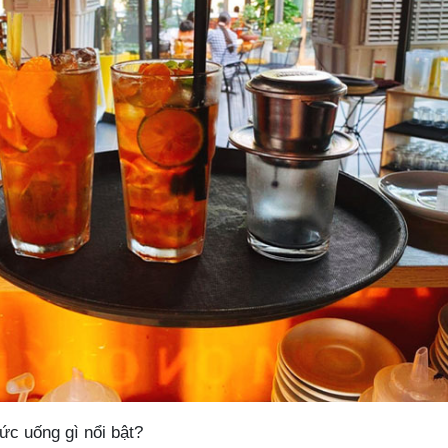
ức uống gì nổi bật?