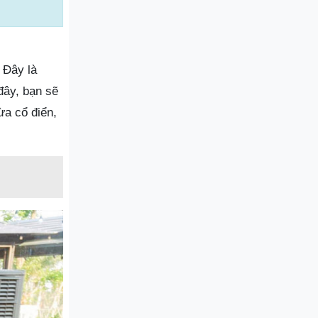
 Đây là
đây, bạn sẽ
ừa cổ điển,