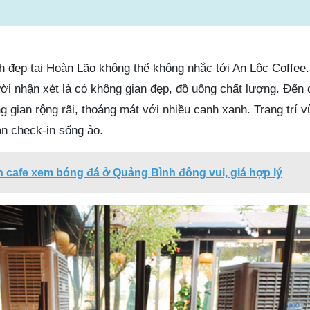
h đẹp tại Hoàn Lão không thể không nhắc tới An Lộc Coffee.
i nhận xét là có không gian đẹp, đồ uống chất lượng. Đến 
g gian rộng rãi, thoáng mát với nhiều canh xanh. Trang trí v
ạn check-in sống ảo.
 cafe xem bóng đá ở Quảng Bình đông vui, giá hợp lý