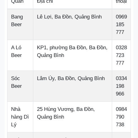
Quán
Địa chỉ
thoại
Bang
Lê Lợi, Ba Đồn, Quảng Bình
0969
Beer
185
777
A Ló
KP1, phường Ba Đồn, Ba Đồn,
0328
Beer
Quảng Bình
723
777
Sóc
Lâm Úy, Ba Đồn, Quảng Bình
0334
Beer
198
966
Nhà
25 Hùng Vương, Ba Đồn,
0984
hàng Dì
Quảng Bình
790
Lý
738