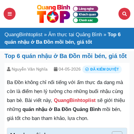
QuangBinhtoplist
»
Ẩm thực tại Quảng Bình
»
Top 6
quán nhậu ở Ba Đồn mồi bén, giá tốt
Top 6 quán nhậu ở Ba Đồn mồi bén, giá tốt
Nguyễn Văn Nghĩa
04-05-2026
ĐÃ KIỂM DUYỆT
Ba Đồn không chỉ nổi tiếng với ẩm thực đa dạng mà
còn là điểm hẹn lý tưởng cho những buổi nhậu cùng
bạn bè. Bài viết này,
QuangBinhtoplist
sẽ giới thiệu
những
quán nhậu ở Ba Đồn Quảng Bình
mồi bén,
giá tốt cho bạn tham khảo, lựa chọn.