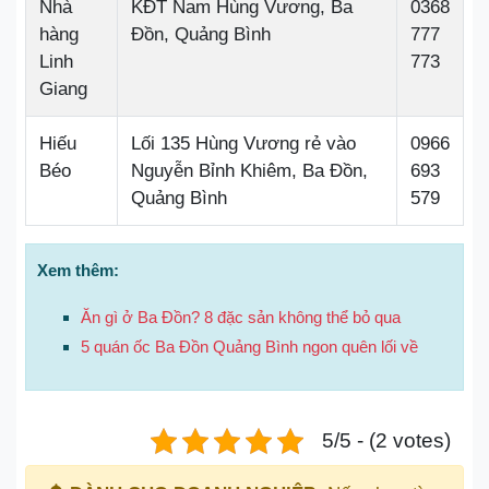
Nhà
KĐT Nam Hùng Vương, Ba
0368
hàng
Đồn, Quảng Bình
777
Linh
773
Giang
Hiếu
Lối 135 Hùng Vương rẻ vào
0966
Béo
Nguyễn Bỉnh Khiêm, Ba Đồn,
693
Quảng Bình
579
Xem thêm:
Ăn gì ở Ba Đồn? 8 đặc sản không thể bỏ qua
5 quán ốc Ba Đồn Quảng Bình ngon quên lối về
5/5 - (2 votes)