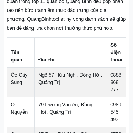
quán trong top 11 quán ốc Quảng Bình đều góp phần
tạo nên bức tranh ẩm thực đặc trưng của địa
phương. QuangBinhtoplist hy vọng danh sách sẽ giúp
bạn dễ dàng lựa chọn nơi thưởng thức phù hợp.
Số
Tên
điện
quán
Địa chỉ
thoại
Ốc Cây
Ngõ 57 Hữu Nghị, Đồng Hới,
0888
Sung
Quảng Trị
868
777
Ốc
79 Dương Văn An, Đồng
0989
Nguyễn
Hới, Quảng Trị
545
493