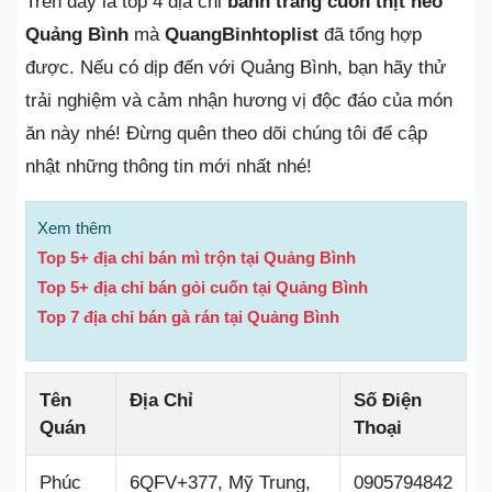
Trên đây là top 4 địa chỉ
bánh tráng cuốn thịt heo
Quảng Bình
mà
QuangBinhtoplist
đã tổng hợp
được. Nếu có dịp đến với Quảng Bình, bạn hãy thử
trải nghiệm và cảm nhận hương vị độc đáo của món
ăn này nhé! Đừng quên theo dõi chúng tôi để cập
nhật những thông tin mới nhất nhé!
Xem thêm
Top 5+ địa chỉ bán mì trộn tại Quảng Bình
Top 5+ địa chỉ bán gỏi cuốn tại Quảng Bình
Top 7 địa chỉ bán gà rán tại Quảng Bình
Tên
Địa Chỉ
Số Điện
Quán
Thoại
Phúc
6QFV+377, Mỹ Trung,
0905794842