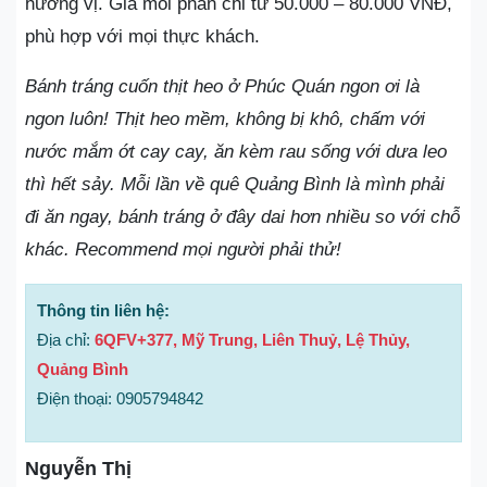
hương vị. Giá mỗi phần chỉ từ 50.000 – 80.000 VNĐ,
phù hợp với mọi thực khách.
Bánh tráng cuốn thịt heo ở Phúc Quán ngon ơi là
ngon luôn! Thịt heo mềm, không bị khô, chấm với
nước mắm ớt cay cay, ăn kèm rau sống với dưa leo
thì hết sảy. Mỗi lần về quê Quảng Bình là mình phải
đi ăn ngay, bánh tráng ở đây dai hơn nhiều so với chỗ
khác. Recommend mọi người phải thử!
Thông tin liên hệ:
Địa chỉ:
6QFV+377, Mỹ Trung, Liên Thuỷ, Lệ Thủy,
Quảng Bình
Điện thoại: 0905794842
Nguyễn Thị