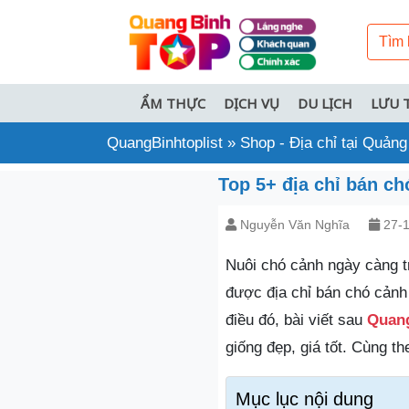
ẨM THỰC
DỊCH VỤ
DU LỊCH
LƯU 
QuangBinhtoplist
»
Shop - Địa chỉ tại Quảng
Top 5+ địa chỉ bán ch
Nguyễn Văn Nghĩa
27-1
Nuôi chó cảnh ngày càng t
được địa chỉ bán chó cảnh
điều đó, bài viết sau
Quang
giống đẹp, giá tốt. Cùng th
Mục lục nội dung