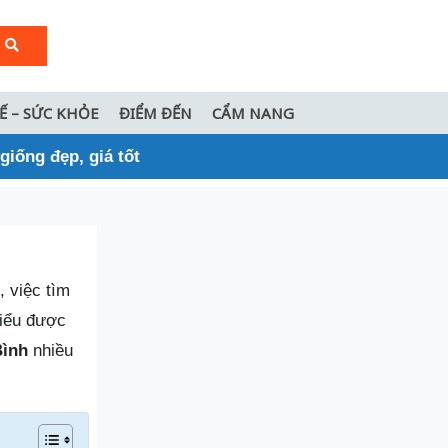
TẾ – SỨC KHỎE
ĐIỂM ĐẾN
CẨM NANG
giống đẹp, giá tốt
, việc tìm
Hiểu được
Bình
nhiều