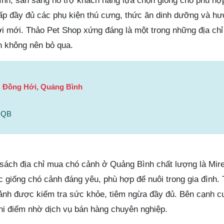
 tình, sẵn sàng hỗ trợ khách hàng lựa chọn giống chó phù hợp
p đầy đủ các phụ kiện thú cưng, thức ăn dinh dưỡng và h
ời mới. Thảo Pet Shop xứng đáng là một trong những địa chỉ
 không nên bỏ qua.
, Đồng Hới, Quảng Bình
 QB
h sách địa chỉ mua chó cảnh ở Quảng Bình chất lượng là Mir
 giống chó cảnh đáng yêu, phù hợp để nuôi trong gia đình. 
ảnh được kiểm tra sức khỏe, tiêm ngừa đầy đủ. Bên cạnh c
hi điểm nhờ dịch vụ bán hàng chuyên nghiệp.