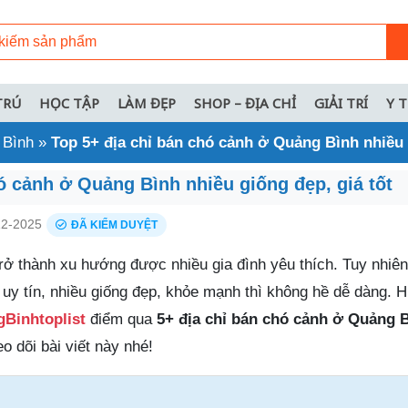
TRÚ
HỌC TẬP
LÀM ĐẸP
SHOP – ĐỊA CHỈ
GIẢI TRÍ
Y 
 Bình
»
Top 5+ địa chỉ bán chó cảnh ở Quảng Bình nhiều 
ó cảnh ở Quảng Bình nhiều giống đẹp, giá tốt
2-2025
ĐÃ KIỂM DUYỆT
rở thành xu hướng được nhiều gia đình yêu thích. Tuy nhiên
 uy tín, nhiều giống đẹp, khỏe mạnh thì không hề dễ dàng. 
Binhtoplist
điểm qua
5+ địa chỉ bán chó cảnh ở Quảng 
eo dõi bài viết này nhé!