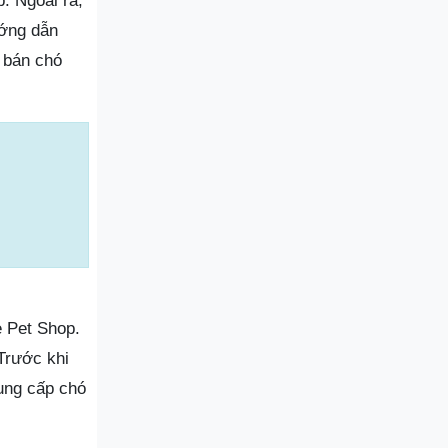
. Ngoài ra,
ướng dẫn
 bán chó
e Pet Shop.
Trước khi
ung cấp chó