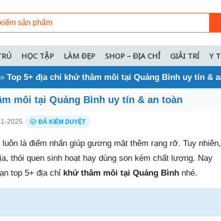
TRÚ
HỌC TẬP
LÀM ĐẸP
SHOP – ĐỊA CHỈ
GIẢI TRÍ
Y 
»
Top 5+ địa chỉ khử thâm môi tại Quảng Bình uy tín & a
âm môi tại Quảng Bình uy tín & an toàn
1-2025
ĐÃ KIỂM DUYỆT
 luôn là điểm nhấn giúp gương mặt thêm rạng rỡ. Tuy nhiên, 
ịa, thói quen sinh hoạt hay dùng son kém chất lượng. Nay
n top 5+ địa chỉ
khử thâm môi tại Quảng Bình
nhé.