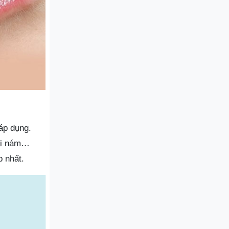
áp dụng.
trị nám…
p nhất.