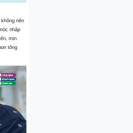
n không nên
 móc nhập
iên, mịn
họn tông