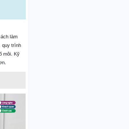
cách làm
 quy trình
ố môi. Kỹ
ơn.