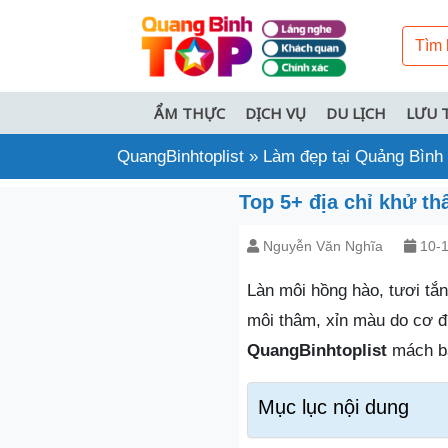
ẨM THỰC
DỊCH VỤ
DU LỊCH
LƯU 
QuangBinhtoplist
»
Làm đẹp tại Quảng Bình
Top 5+ địa chỉ khử th
Nguyễn Văn Nghĩa
10-1
Làn môi hồng hào, tươi tắn
môi thâm, xỉn màu do cơ đ
QuangBinhtoplist
mách bạ
Mục lục nội dung