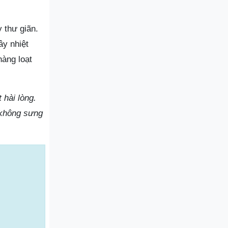
 thư giãn.
ây nhiệt
àng loạt
 hài lòng.
 không sưng