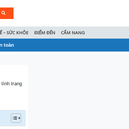
TẾ – SỨC KHỎE
ĐIỂM ĐẾN
CẨM NANG
n toàn
tình trạng