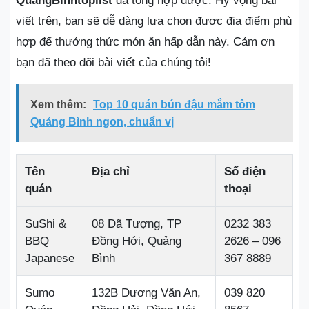
QuangBinhtoplist
đã tổng hợp được. Hy vọng bài
viết trên, bạn sẽ dễ dàng lựa chọn được địa điểm phù
hợp để thưởng thức món ăn hấp dẫn này. Cảm ơn
bạn đã theo dõi bài viết của chúng tôi!
Xem thêm:
Top 10 quán bún đậu mắm tôm
Quảng Bình ngon, chuẩn vị
Tên
Địa chỉ
Số điện
quán
thoại
SuShi &
08 Dã Tượng, TP
0232 383
BBQ
Đồng Hới, Quảng
2626 – 096
Japanese
Bình
367 8889
Sumo
132B Dương Văn An,
039 820