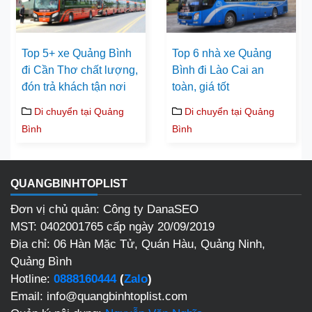
Top 5+ xe Quảng Bình
Top 6 nhà xe Quảng
đi Cần Thơ chất lượng,
Bình đi Lào Cai an
đón trả khách tận nơi
toàn, giá tốt
Di chuyển tại Quảng
Di chuyển tại Quảng
Bình
Bình
QUANGBINHTOPLIST
Đơn vị chủ quản: Công ty DanaSEO
MST: 0402001765 cấp ngày 20/09/2019
Địa chỉ: 06 Hàn Mặc Tử, Quán Hàu, Quảng Ninh,
Quảng Bình
Hotline:
0888160444
(
Zalo
)
Email: info@quangbinhtoplist.com