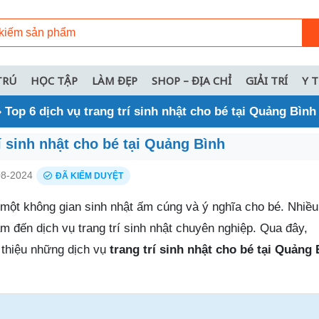
TRÚ
HỌC TẬP
LÀM ĐẸP
SHOP – ĐỊA CHỈ
GIẢI TRÍ
Y 
»
Top 6 dịch vụ trang trí sinh nhật cho bé tại Quảng Bình
rí sinh nhật cho bé tại Quảng Bình
8-2024
ĐÃ KIỂM DUYỆT
ột không gian sinh nhật ấm cúng và ý nghĩa cho bé. Nhiề
 đến dịch vụ trang trí sinh nhật chuyên nghiệp. Qua đây,
 thiệu những dịch vụ
trang trí sinh nhật cho bé tại Quảng