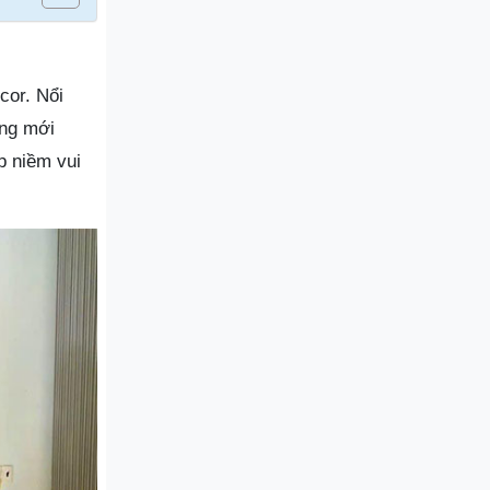
cor. Nổi
ớng mới
p niềm vui