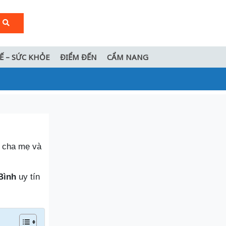
TẾ – SỨC KHỎE
ĐIỂM ĐẾN
CẨM NANG
u cha mẹ và
 Bình
uy tín