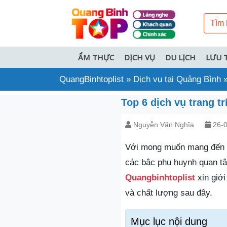
ẨM THỰC
DỊCH VỤ
DU LỊCH
LƯU 
QuangBinhtoplist
»
Dịch vụ tại Quảng Bình
Top 6 dịch vụ trang t
Nguyễn Văn Nghĩa
26-0
Với mong muốn mang đến m
các bậc phụ huynh quan tâm
Quangbinhtoplist
xin giới
và chất lượng sau đây.
Mục lục nội dung