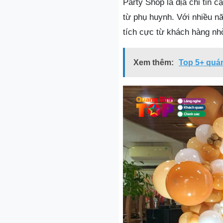
Party Shop là địa chỉ tin c
từ phụ huynh. Với nhiều n
tích cực từ khách hàng nhờ
Xem thêm:
Top 5+ quá