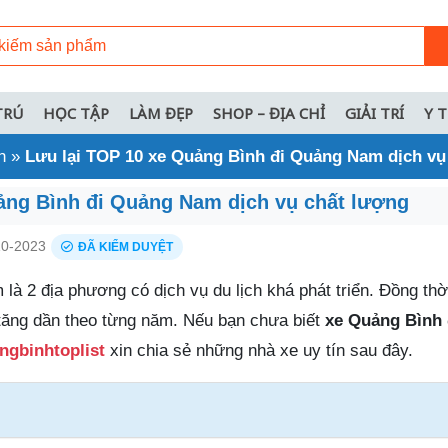
TRÚ
HỌC TẬP
LÀM ĐẸP
SHOP – ĐỊA CHỈ
GIẢI TRÍ
Y 
h
»
Lưu lại TOP 10 xe Quảng Bình đi Quảng Nam dịch vụ
ảng Bình đi Quảng Nam dịch vụ chất lượng
0-2023
ĐÃ KIỂM DUYỆT
à 2 địa phương có dịch vụ du lịch khá phát triển. Đồng thờ
g tăng dần theo từng năm. Nếu bạn chưa biết
xe Quảng Bình
ngbinhtoplist
xin chia sẻ những nhà xe uy tín sau đây.