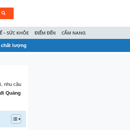
TẾ – SỨC KHỎE
ĐIỂM ĐẾN
CẨM NANG
 chất lượng
i, nhu cầu
 đi Quảng