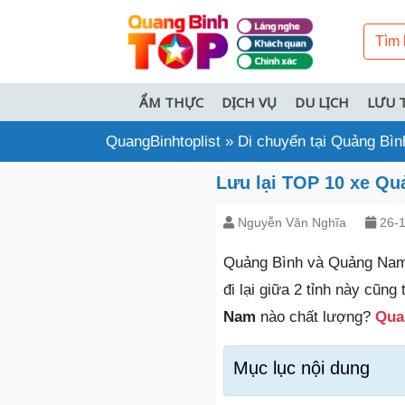
ẨM THỰC
DỊCH VỤ
DU LỊCH
LƯU 
QuangBinhtoplist
»
Di chuyển tại Quảng Bìn
Lưu lại TOP 10 xe Qu
Nguyễn Văn Nghĩa
26-1
Quảng Bình và Quảng Nam l
đi lại giữa 2 tỉnh này cũn
Nam
nào chất lượng?
Qua
Mục lục nội dung