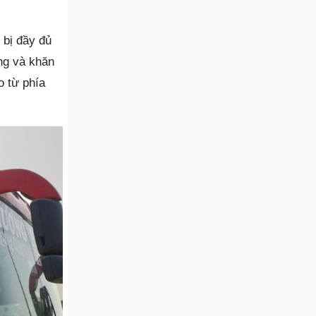
bị đầy đủ
ống và khăn
o từ phía