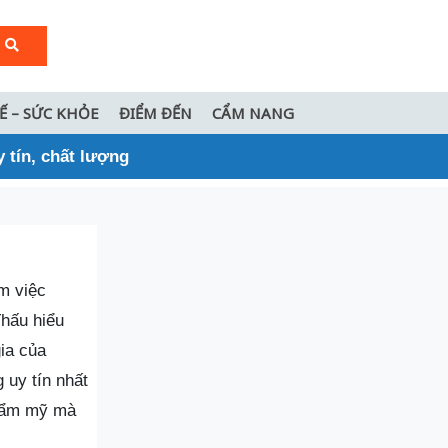
TẾ – SỨC KHỎE
ĐIỂM ĐẾN
CẨM NANG
 tín, chất lượng
m việc
Thấu hiểu
gia của
 uy tín nhất
thẩm mỹ mà