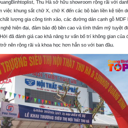
QuangBinhtoplist, Thu Hà sở hữu showroom rộng rãi với da
 việc khung sắt chữ X, chữ K đến các bộ bàn liền kệ tiện 
chất lượng gia công tinh xảo, các đường dán cạnh gỗ MDF
nghệ hiện đại, đảm bảo độ bền cao và tính thẩm mỹ tuyệt đố
Hới đã đánh giá cao khả năng tư vấn bố trí không gian của 
 trở nên rộng rãi và khoa học hơn hẳn so với ban đầu.