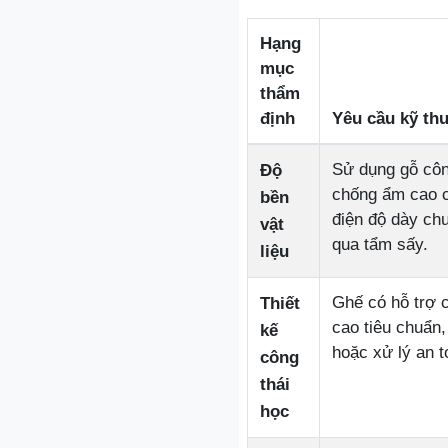
Hạng
mục
thẩm
định
Yêu cầu kỹ thu
Sử dụng gỗ cô
Độ
chống ẩm cao c
bền
điện độ dày ch
vật
qua tẩm sấy.
liệu
Ghế có hỗ trợ c
Thiết
cao tiêu chuẩn
kế
hoặc xử lý an t
công
thái
học