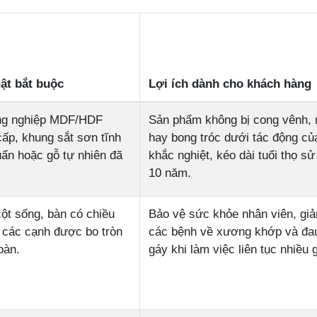
ật bắt buộc
Lợi ích dành cho khách hàng
ng nghiệp MDF/HDF
Sản phẩm không bị cong vênh, 
ấp, khung sắt sơn tĩnh
hay bong tróc dưới tác động củ
uẩn hoặc gỗ tự nhiên đã
khắc nghiệt, kéo dài tuổi thọ sử
10 năm.
ột sống, bàn có chiều
Bảo vệ sức khỏe nhân viên, giả
, các cạnh được bo tròn
các bệnh về xương khớp và đau
oàn.
gáy khi làm việc liên tục nhiều 