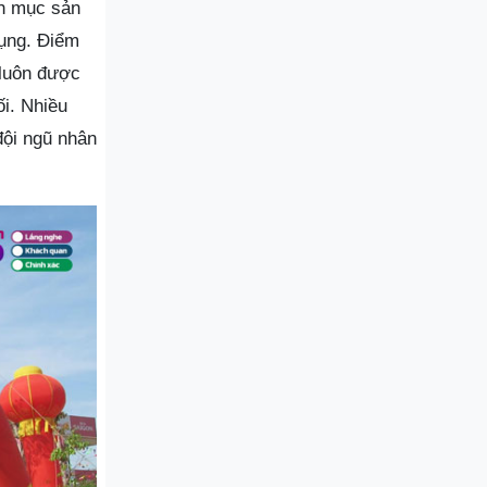
nh mục sản
dụng. Điểm
 luôn được
i. Nhiều
đội ngũ nhân