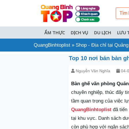
ẨM THỰC
DỊCH VỤ
DU LỊCH
LƯU 
QuangBinhtoplist
»
Shop - Địa chỉ tại Quảng
Top 10 nơi bán bàn g
Nguyễn Văn Nghĩa
04-0
Bàn ghế văn phòng Quản
chuyên nghiệp, thúc đẩy t
tầm quan trọng của việc lự
QuangBinhtoplist
đã tiến
tại khu vực. Danh sách d
còn phù hợp với ngân sách