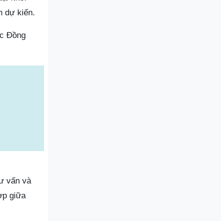
 dự kiến.
ực Đồng
tư vấn và
ợp giữa