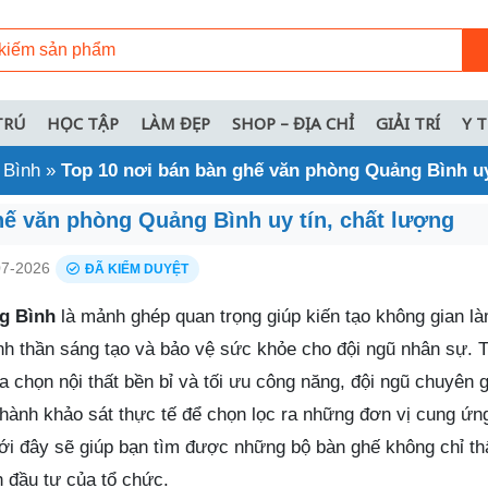
TRÚ
HỌC TẬP
LÀM ĐẸP
SHOP – ĐỊA CHỈ
GIẢI TRÍ
Y 
 Bình
»
Top 10 nơi bán bàn ghế văn phòng Quảng Bình uy
hế văn phòng Quảng Bình uy tín, chất lượng
7-2026
ĐÃ KIỂM DUYỆT
g Bình
là mảnh ghép quan trọng giúp kiến tạo không gian là
inh thần sáng tạo và bảo vệ sức khỏe cho đội ngũ nhân sự. 
a chọn nội thất bền bỉ và tối ưu công năng, đội ngũ chuyên 
 hành khảo sát thực tế để chọn lọc ra những đơn vị cung ứng
ưới đây sẽ giúp bạn tìm được những bộ bàn ghế không chỉ 
 đầu tư của tổ chức.