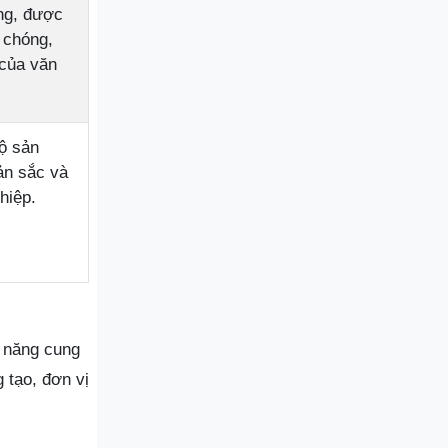
ng, được
h chóng,
 của văn
ộ sản
ản sắc và
hiệp.
ả năng cung
 tạo, đơn vị