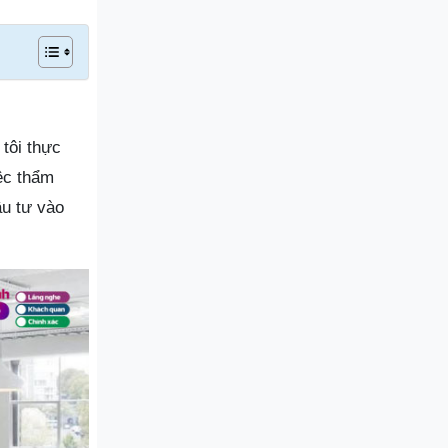
tôi thực
iệc thẩm
ầu tư vào