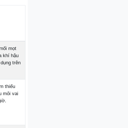
mối mọt
a khí hậu
 dụng trên
m thiểu
 mỏi vai
giờ.