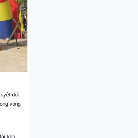
uyệt đối
rong vòng
tại kho.