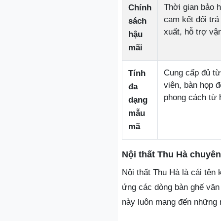
Thời gian bảo h
Chính
cam kết đổi trả
sách
xuất, hỗ trợ vậ
hậu
mãi
Cung cấp đủ từ
Tính
viên, bàn họp đế
đa
phong cách từ h
dạng
mẫu
mã
Nội thất Thu Hà chuyên
Nội thất Thu Hà là cái tên 
ứng các dòng bàn ghế văn 
này luôn mang đến những m