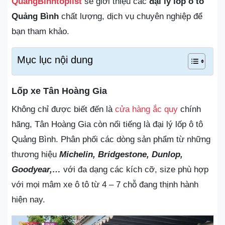
QuangBinhtoplist
sẽ giới thiệu các
đại lý lốp ô tô
Quảng Bình
chất lượng, dịch vụ chuyên nghiệp để
bạn tham khảo.
Mục lục nội dung
Lốp xe Tân Hoàng Gia
Không chỉ được biết đến là
cửa hàng ắc quy
chính
hãng, Tân Hoàng Gia còn nổi tiếng là đại lý lốp ô tô
Quảng Bình. Phân phối các dòng sản phẩm từ những
thương hiệu
Michelin, Bridgestone, Dunlop,
Goodyear,…
với đa dạng các kích cỡ, size phù hợp
với mọi mâm xe ô tô từ 4 – 7 chỗ đang thịnh hành
hiện nay.