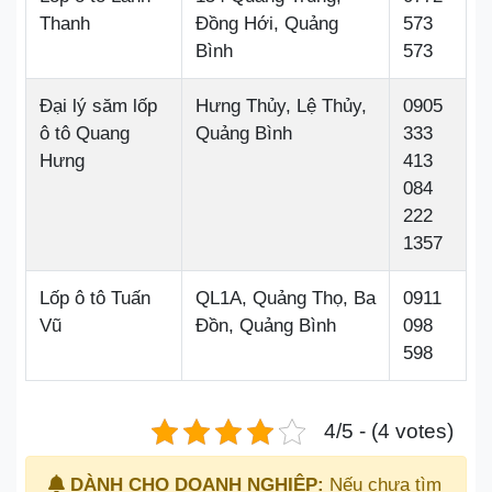
Thanh
Đồng Hới, Quảng
573
Bình
573
Đại lý săm lốp
Hưng Thủy, Lệ Thủy,
0905
ô tô Quang
Quảng Bình
333
Hưng
413
084
222
1357
Lốp ô tô Tuấn
QL1A, Quảng Thọ, Ba
0911
Vũ
Đồn, Quảng Bình
098
598
4/5 - (4 votes)
DÀNH CHO DOANH NGHIỆP:
Nếu chưa tìm