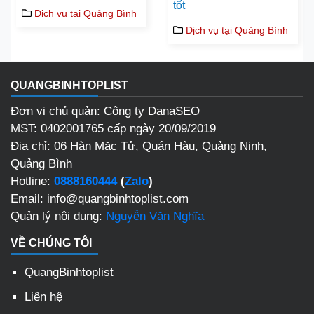
tốt
Dịch vụ tại Quảng Bình
Dịch vụ tại Quảng Bình
QUANGBINHTOPLIST
Đơn vị chủ quản: Công ty DanaSEO
MST: 0402001765 cấp ngày 20/09/2019
Địa chỉ: 06 Hàn Mặc Tử, Quán Hàu, Quảng Ninh,
Quảng Bình
Hotline:
0888160444
(
Zalo
)
Email: info@quangbinhtoplist.com
Quản lý nội dung:
Nguyễn Văn Nghĩa
VỀ CHÚNG TÔI
QuangBinhtoplist
Liên hệ