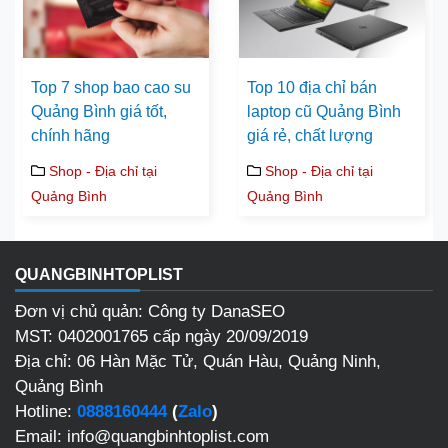
Top 7 shop bao cao su
Top 10 địa chỉ bán
Quảng Bình giá tốt,
laptop cũ Quảng Bình
chính hãng
giá rẻ, chất lượng
Shop - Địa chỉ tại
Shop - Địa chỉ tại
Quảng Bình
Quảng Bình
QUANGBINHTOPLIST
Đơn vị chủ quản: Công ty DanaSEO
MST: 0402001765 cấp ngày 20/09/2019
Địa chỉ: 06 Hàn Mặc Tử, Quán Hàu, Quảng Ninh,
Quảng Bình
Hotline:
0888160444
(
Zalo
)
Email: info@quangbinhtoplist.com