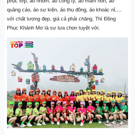
phục lớp, áo nhóm, áo công ty, áo mầm non, áo
quảng cáo, áo sự kiện, áo thu đông, áo khoác nỉ,…
với chất lượng đẹp, giá cả phải chăng. Thì Đồng
Phục Khánh Mơ là sự lựa chọn tuyệt vời.