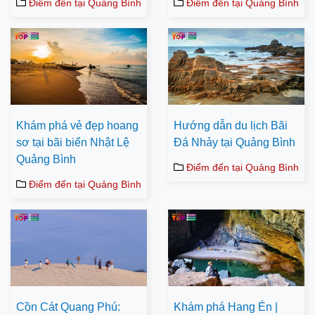
Điểm đến tại Quảng Bình
Điểm đến tại Quảng Bình
Khám phá vẻ đẹp hoang
Hướng dẫn du lịch Bãi
sơ tại bãi biển Nhật Lệ
Đá Nhảy tại Quảng Bình
Quảng Bình
Điểm đến tại Quảng Bình
Điểm đến tại Quảng Bình
Cồn Cát Quang Phú:
Khám phá Hang Én |