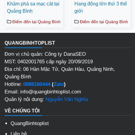
Khám phá sa mạc cát tại
Hang động lớn thứ 3 thế
Quảng Bình
giới
Điểm đến tại Quảng Bình
Điểm đến tại Quảng Bình
QUANGBINHTOPLIST
Đơn vị chủ quản: Công ty DanaSEO
MST: 0402001765 cấp ngày 20/09/2019
Địa chỉ: 06 Hàn Mặc Tử, Quán Hàu, Quảng Ninh,
Quảng Bình
Hotline:
0888160444
(
Zalo
)
Email: info@quangbinhtoplist.com
Quản lý nội dung:
Nguyễn Văn Nghĩa
VỀ CHÚNG TÔI
QuangBinhtoplist
Liên hệ