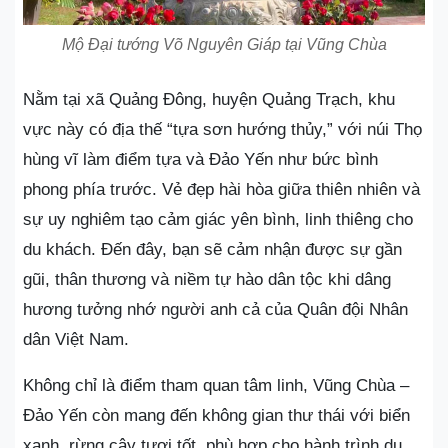
Mộ Đại tướng Võ Nguyên Giáp tại Vũng Chùa
Nằm tại xã Quảng Đông, huyện Quảng Trạch, khu
vực này có địa thế “tựa sơn hướng thủy,” với núi Thọ
hùng vĩ làm điểm tựa và Đảo Yến như bức bình
phong phía trước. Vẻ đẹp hài hòa giữa thiên nhiên và
sự uy nghiêm tạo cảm giác yên bình, linh thiêng cho
du khách. Đến đây, bạn sẽ cảm nhận được sự gần
gũi, thân thương và niềm tự hào dân tộc khi dâng
hương tưởng nhớ người anh cả của Quân đội Nhân
dân Việt Nam.
Không chỉ là điểm tham quan tâm linh, Vũng Chùa –
Đảo Yến còn mang đến không gian thư thái với biển
xanh, rừng cây tươi tốt, phù hợp cho hành trình du