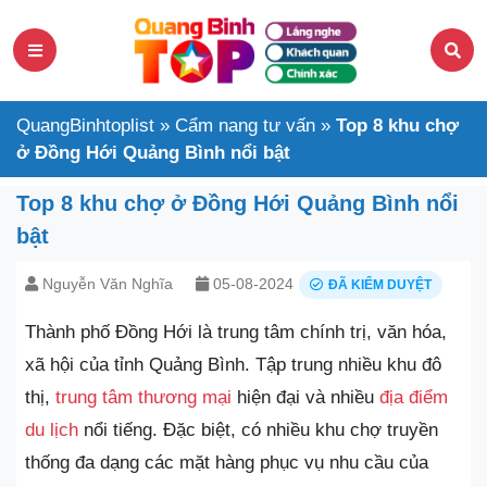
QuangBinhtoplist
»
Cẩm nang tư vấn
»
Top 8 khu chợ
ở Đồng Hới Quảng Bình nổi bật
Top 8 khu chợ ở Đồng Hới Quảng Bình nổi
bật
Nguyễn Văn Nghĩa
05-08-2024
ĐÃ KIỂM DUYỆT
Thành phố Đồng Hới là trung tâm chính trị, văn hóa,
xã hội của tỉnh Quảng Bình. Tập trung nhiều khu đô
thị,
trung tâm thương mại
hiện đại và nhiều
địa điểm
du lịch
nổi tiếng. Đặc biệt, có nhiều khu chợ truyền
thống đa dạng các mặt hàng phục vụ nhu cầu của