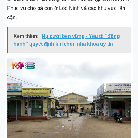
Phục vụ cho bà con ở Lộc Ninh và các khu vực lân
cận.
Xem thêm:
Nụ cười bền vững - Yếu tố “đồng
hành” quyết định khi chọn nha khoa uy tín