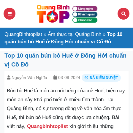
QuangBinhtoplist
»
Ẩm thực tại Quảng Bình
»
Top 10
quán bún bò Huế ở Đồng Hới chuẩn vị Cố Đô
Top 10 quán bún bò Huế ở Đồng Hới chuẩn
vị Cố Đô
Nguyễn Văn Nghĩa
03-08-2024
ĐÃ KIỂM DUYỆT
Bún bò Huế là món ăn nổi tiếng của xứ Huế, hiện nay
món ăn này khá phố biển ở nhiều tỉnh thành. Tại
Quảng Bình, có sự tương đồng về văn hóa ẩm thực
Huế, thì bún bò Huế cũng rất được ưa chuộng. Bài
viết này,
Quangbinhtoplist
xin giới thiệu những