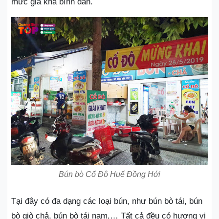
mức giá khá bình dân.
Bún bò Cố Đô Huế Đồng Hới
Tại đây có đa dạng các loại bún, như bún bò tái, bún
bò giò chả, bún bò tái nạm,… Tất cả đều có hương vị