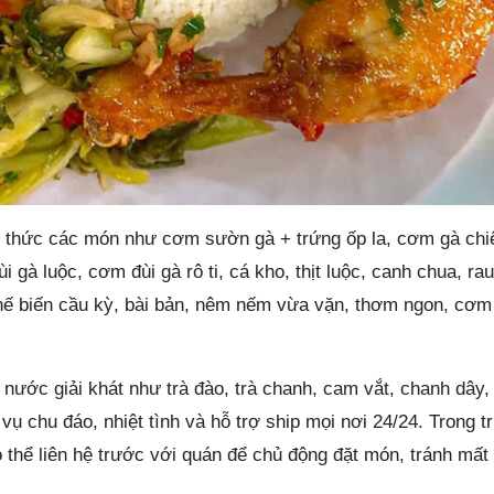
ng thức các món như cơm sườn gà + trứng ốp la, cơm gà ch
 gà luộc, cơm đùi gà rô ti, cá kho, thịt luộc, canh chua, ra
chế biến cầu kỳ, bài bản, nêm nếm vừa vặn, thơm ngon, cơ
 nước giải khát như trà đào, trà chanh, cam vắt, chanh dây
vụ chu đáo, nhiệt tình và hỗ trợ ship mọi nơi 24/24. Trong 
ó thể liên hệ trước với quán để chủ động đặt món, tránh mất 