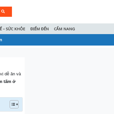
TẾ – SỨC KHỎE
ĐIỂM ĐẾN
CẨM NANG
n
vị dễ ăn và
m tấm ở