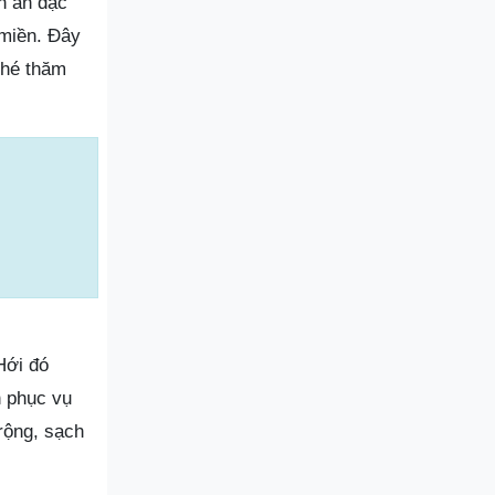
n ăn đặc
miền. Đây
ghé thăm
Hới đó
n phục vụ
rộng, sạch