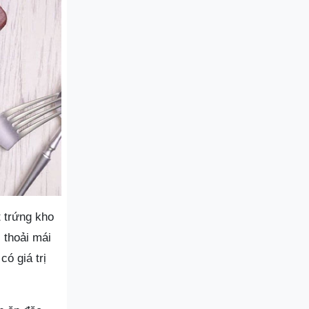
 trứng kho
 thoải mái
ó giá trị