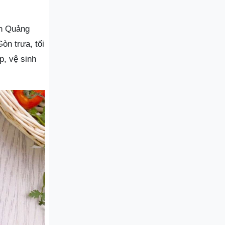
òn Quảng
òn trưa, tối
p, vệ sinh