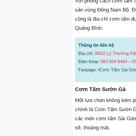
Với phong cách cơm tấm S
sản vùng Đông Nam Bộ. Đư
cũng là địa chỉ cơm tấm đ
Quảng Bình.
Thông tin liên hệ
Địa chỉ:
08/02 Lý Thường Kiệ
Điện thoại:
083 584 8484
–
0
Fanpage: /Cơm Tấm Sài Gò
Cơm Tấm Sườn Gà
Một lựa chọn không kém p
chính là Cơm Tấm Sườn Gà
các món cơm tấm Sài Gòn 
sẽ, thoáng mát.