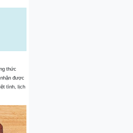
ởng thức
 nhận được
t tình, lịch