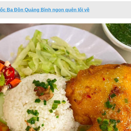
 ốc Ba Đồn Quảng Bình ngon quên lối về