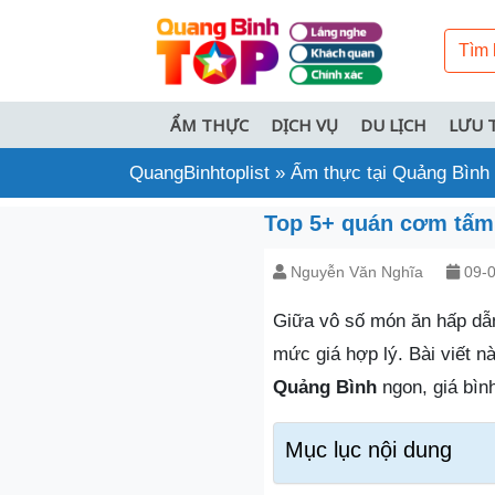
ẨM THỰC
DỊCH VỤ
DU LỊCH
LƯU 
QuangBinhtoplist
»
Ẩm thực tại Quảng Bình
Top 5+ quán cơm tấm 
Nguyễn Văn Nghĩa
09-0
Giữa vô số món ăn hấp dẫn
mức giá hợp lý. Bài viết nà
Quảng Bình
ngon, giá bìn
Mục lục nội dung