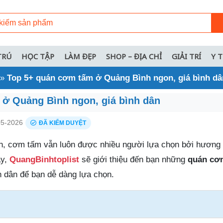
TRÚ
HỌC TẬP
LÀM ĐẸP
SHOP – ĐỊA CHỈ
GIẢI TRÍ
Y 
»
Top 5+ quán cơm tấm ở Quảng Bình ngon, giá bình dâ
ở Quảng Bình ngon, giá bình dân
5-2026
ĐÃ KIỂM DUYỆT
, cơm tấm vẫn luôn được nhiều người lựa chọn bởi hương 
y,
QuangBinhtoplist
sẽ giới thiệu đến bạn những
quán cơ
h dân để bạn dễ dàng lựa chọn.