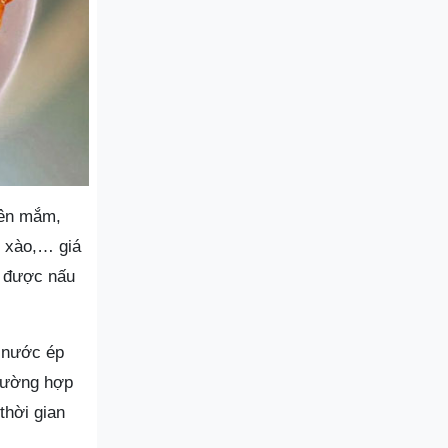
iên mắm,
u xào,… giá
m được nấu
, nước ép
trường hợp
thời gian