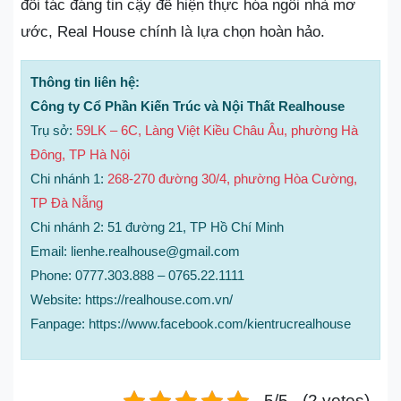
đối tác đáng tin cậy để hiện thực hóa ngôi nhà mơ
ước, Real House chính là lựa chọn hoàn hảo.
Thông tin liên hệ:
Công ty Cổ Phần Kiến Trúc và Nội Thất Realhouse
Trụ sở:
59LK – 6C, Làng Việt Kiều Châu Âu, phường Hà
Đông, TP Hà Nội
Chi nhánh 1:
268-270 đường 30/4, phường‍ Hòa‍ Cường,
TP Đà Nẵng
Chi nhánh 2: 51 đường 21, TP Hồ Chí Minh
Email: lienhe.realhouse@gmail.com
Phone: 0777.303.888 – 0765.22.1111
Website: https://realhouse.com.vn/
Fanpage: https://www.facebook.com/kientrucrealhouse
5/5 - (2 votes)