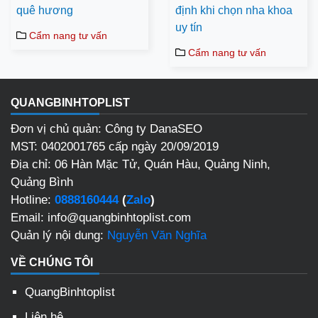
quê hương
định khi chọn nha khoa
uy tín
Cẩm nang tư vấn
Cẩm nang tư vấn
QUANGBINHTOPLIST
Đơn vị chủ quản: Công ty DanaSEO
MST: 0402001765 cấp ngày 20/09/2019
Địa chỉ: 06 Hàn Mặc Tử, Quán Hàu, Quảng Ninh,
Quảng Bình
Hotline:
0888160444
(
Zalo
)
Email: info@quangbinhtoplist.com
Quản lý nội dung:
Nguyễn Văn Nghĩa
VỀ CHÚNG TÔI
QuangBinhtoplist
Liên hệ