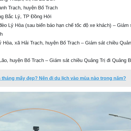
nh Trạch, huyện Bố Trạch
g Bắc Lý, TP Đồng Hới
o Lý Hòa (sau biển báo hạn chế tốc độ xe khách) – Giám 
nh
Hòa, xã Hải Trạch, huyện Bố Trạch – Giám sát chiều Quảng
ão, huyện Bố Trạch – Giám sát chiều Quảng Trị đi Quảng B
 tháng mấy đẹp? Nên đi du lịch vào mùa nào trong năm?