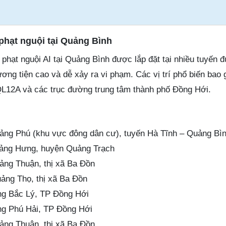
a phạt nguội tại Quảng Bình
phạt nguội AI tại Quảng Bình được lắp đặt tại nhiều tuyến 
ơng tiện cao và dễ xảy ra vi phạm. Các vị trí phổ biến bao
L12A và các trục đường trung tâm thành phố Đồng Hới.
ng Phú (khu vực đông dân cư), tuyến Hà Tĩnh – Quảng Bì
ảng Hưng, huyện Quảng Trạch
ng Thuận, thị xã Ba Đồn
ng Thọ, thị xã Ba Đồn
g Bắc Lý, TP Đồng Hới
g Phú Hải, TP Đồng Hới
ng Thuận, thị xã Ba Đồn