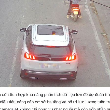
còn tích hợp khả năng phân tích dữ liệu lớn để dự đoán tìn
điều tiết, nâng cấp cơ sở hạ tầng và bố trí lực lượng tuần t
 camera AI không chỉ phục vụ phạt nguội mà còn góp phần qu