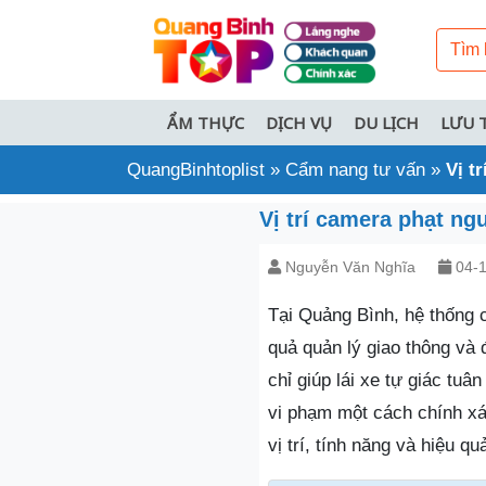
ẨM THỰC
DỊCH VỤ
DU LỊCH
LƯU 
QuangBinhtoplist
»
Cẩm nang tư vấn
»
Vị t
Vị trí camera phạt ng
Nguyễn Văn Nghĩa
04-1
Tại Quảng Bình, hệ thống 
quả quản lý giao thông và
chỉ giúp lái xe tự giác tuâ
vi phạm một cách chính xác
vị trí, tính năng và hiệu 