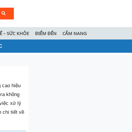
TẾ – SỨC KHỎE
ĐIỂM ĐẾN
CẨM NANG
C
 cao hiệu
era không
việc xử lý
chi tiết về