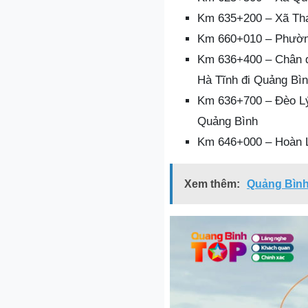
Km 635+200 – Xã Tha
Km 660+010 – Phườn
Km 636+400 – Chân đè
Hà Tĩnh đi Quảng Bì
Km 636+700 – Đèo Lý 
Quảng Bình
Km 646+000 – Hoàn L
Xem thêm:
Quảng Bình