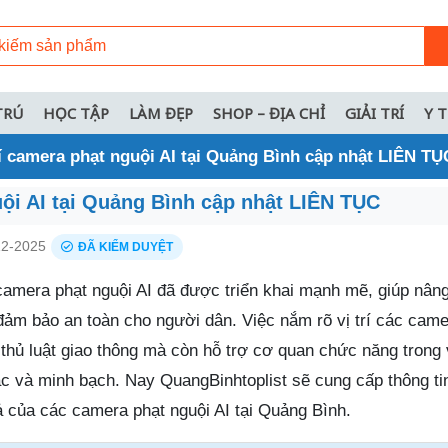
TRÚ
HỌC TẬP
LÀM ĐẸP
SHOP – ĐỊA CHỈ
GIẢI TRÍ
Y 
rí camera phạt nguội AI tại Quảng Bình cập nhật LIÊN TỤ
uội AI tại Quảng Bình cập nhật LIÊN TỤC
2-2025
ĐÃ KIỂM DUYỆT
camera phạt nguội AI đã được triển khai mạnh mẽ, giúp nâng
 đảm bảo an toàn cho người dân. Việc nắm rõ vị trí các cam
n thủ luật giao thông mà còn hỗ trợ cơ quan chức năng trong 
 và minh bạch. Nay QuangBinhtoplist sẽ cung cấp thông tin 
quả của các camera phạt nguội AI tại Quảng Bình.