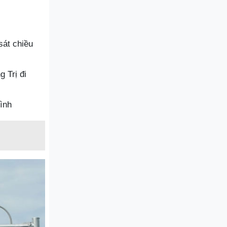
sát chiều
 Trị đi
ình