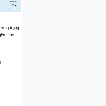
đường trọng
 gồm các
nh