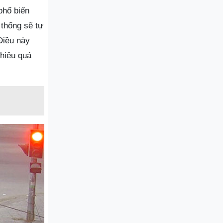
phổ biến
 thống sẽ tự
Điều này
 hiệu quả