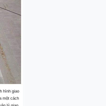
h hình giao
ra một cách
ản lý giao