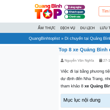
ẨM THỰC
DỊCH VỤ
DU LỊCH
LƯU 
QuangBinhtoplist
»
Di chuyển tại Quảng Bìn
Top 8 xe Quảng Bình 
Nguyễn Văn Nghĩa
27-1
Việc đi lại bằng phương t
dự định đến Nha Trang, nh
tham khảo 8
xe Quảng Bìn
Mục lục nội dung