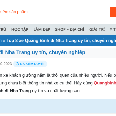
TRÚ
HỌC TẬP
LÀM ĐẸP
SHOP – ĐỊA CHỈ
GIẢI TRÍ
Y 
h
»
Top 8 xe Quảng Bình đi Nha Trang uy tín, chuyên ngh
đi Nha Trang uy tín, chuyên nghiệp
0-2023
ĐÃ KIỂM DUYỆT
iện xe khách giường nằm là thói quen của nhiều người. Nếu 
ưng chưa biết thông tin nhà xe cụ thể. Hãy cùng
Quangbinh
h đi Nha Trang
uy tín và chất lượng sau.