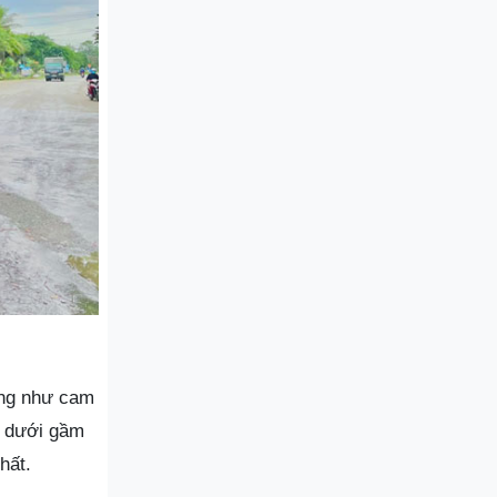
đúng như cam
n dưới gầm
hất.