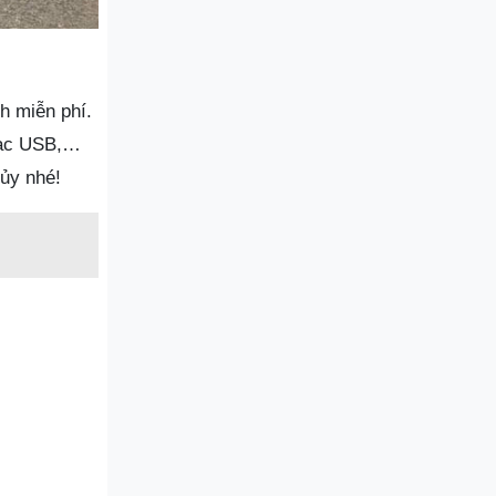
h miễn phí.
 sạc USB,…
ủy nhé!