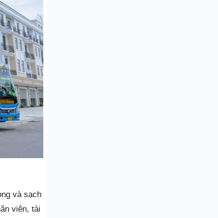
rọng và sạch
n viên, tài