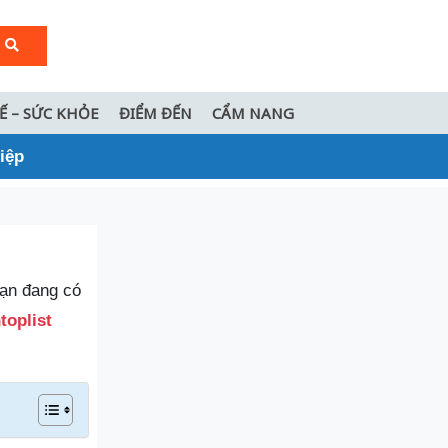
TẾ – SỨC KHỎE
ĐIỂM ĐẾN
CẨM NANG
iệp
bạn đang có
toplist