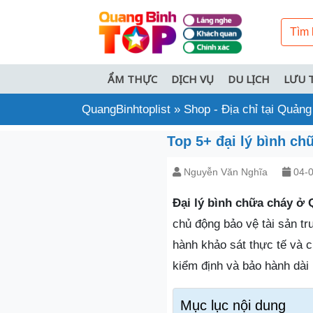
ẨM THỰC
DỊCH VỤ
DU LỊCH
LƯU 
QuangBinhtoplist
»
Shop - Địa chỉ tại Quảng
Top 5+ đại lý bình ch
Nguyễn Văn Nghĩa
04-0
Đại lý bình chữa cháy ở
chủ động bảo vệ tài sản tr
hành khảo sát thực tế và c
kiểm định và bảo hành dài 
Mục lục nội dung