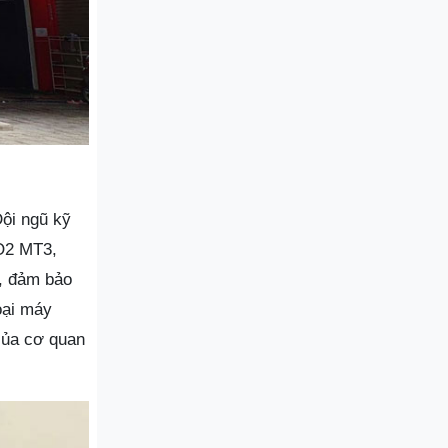
Đội ngũ kỹ
CO2 MT3,
n, đảm bảo
oại máy
của cơ quan