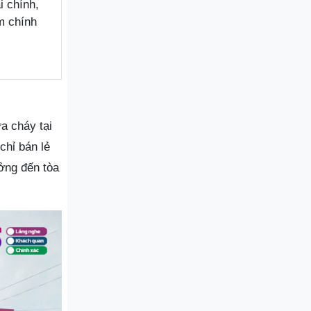
i chính,
m chính
a cháy tại
chỉ bán lẻ
ởng đến tòa