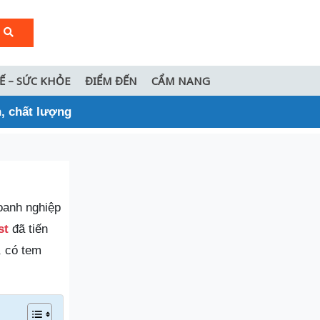
TẾ – SỨC KHỎE
ĐIỂM ĐẾN
CẨM NANG
n, chất lượng
doanh nghiệp
st
đã tiến
, có tem