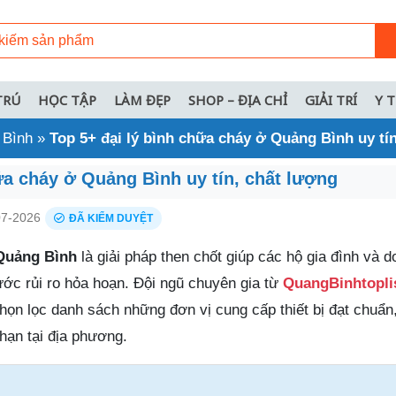
TRÚ
HỌC TẬP
LÀM ĐẸP
SHOP – ĐỊA CHỈ
GIẢI TRÍ
Y 
 Bình
»
Top 5+ đại lý bình chữa cháy ở Quảng Bình uy tí
ữa cháy ở Quảng Bình uy tín, chất lượng
7-2026
ĐÃ KIỂM DUYỆT
 Quảng Bình
là giải pháp then chốt giúp các hộ gia đình và 
ước rủi ro hỏa hoạn. Đội ngũ chuyên gia từ
QuangBinhtopli
họn lọc danh sách những đơn vị cung cấp thiết bị đạt chuẩn
hạn tại địa phương.