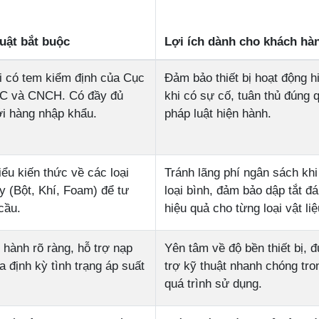
uật bắt buộc
Lợi ích dành cho khách hà
 có tem kiểm định của Cục
Đảm bảo thiết bị hoạt động h
C và CNCH. Có đầy đủ
khi có sự cố, tuân thủ đúng 
i hàng nhập khẩu.
pháp luật hiện hành.
ểu kiến thức về các loại
Tránh lãng phí ngân sách khi
y (Bột, Khí, Foam) để tư
loại bình, đảm bảo dập tắt đ
cầu.
hiệu quả cho từng loại vật liệ
 hành rõ ràng, hỗ trợ nạp
Yên tâm về độ bền thiết bị, 
a định kỳ tình trạng áp suất
trợ kỹ thuật nhanh chóng tro
quá trình sử dụng.