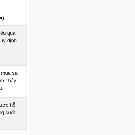
ng
iệu quả
quy định
 mua sai
ám cháy
u.
được hỗ
ng suốt