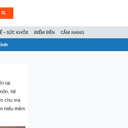
TẾ – SỨC KHỎE
ĐIỂM ĐẾN
CẨM NANG
Bình
n tại
môn, hệ
hỉn chu mà
m hiểu thêm