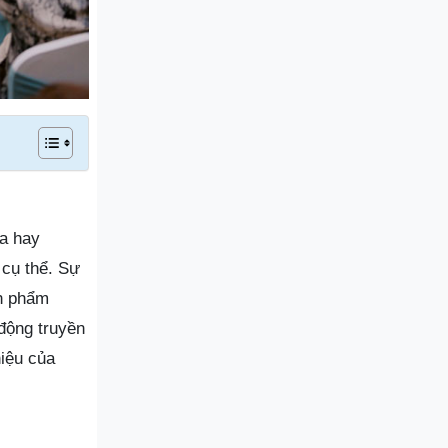
la hay
 cụ thể. Sự
ản phẩm
 động truyền
hiệu của