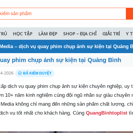
TRÚ
HỌC TẬP
LÀM ĐẸP
SHOP – ĐỊA CHỈ
GIẢI TRÍ
Y 
Media – dịch vụ quay phim chụp ảnh sự kiện tại Quảng 
quay phim chụp ảnh sự kiện tại Quảng Bình
4-2026
ĐÃ KIỂM DUYỆT
ấp dịch vụ quay phim chụp ảnh sự kiện chuyên nghiệp, uy tí
ơn 10+ năm kinh nghiệm cùng đội ngũ nhân sự giàu chuyên 
Eye Media không chỉ mang đến những sản phẩm chất lượng, c
dịch vụ tốt nhất cho khách hàng. Cùng
QuangBinhtoplist
tì