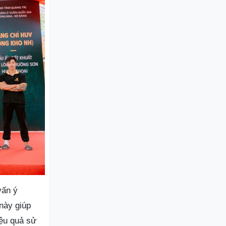
vấn ý
này giúp
iệu quả sử