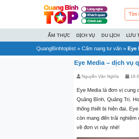
ẨM THỰC
DỊCH VỤ
DU LỊCH
LƯU 
QuangBinhtoplist
»
Cẩm nang tư vấn
»
Eye 
Eye Media – dịch vụ 
Nguyễn Văn Nghĩa
18-0
Eye Media là đơn vị cung c
Quảng Bình, Quảng Trị. H
thống thiết bị hiện đại, 
còn mang đến trải nghiệm 
về đơn vị này nhé!