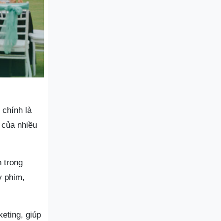
 chính là
y của nhiều
 trong
y phim,
eting, giúp