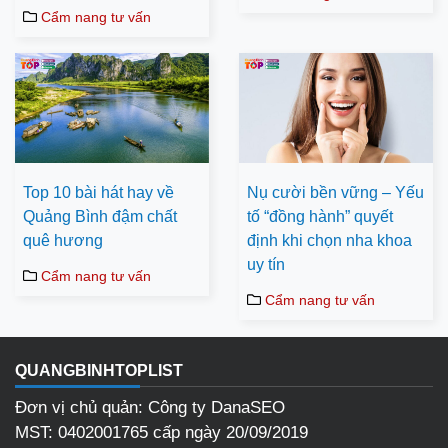
Cẩm nang tư vấn
Top 10 bài hát hay về
Nụ cười bền vững – Yếu
Quảng Bình đậm chất
tố “đồng hành” quyết
quê hương
định khi chọn nha khoa
uy tín
Cẩm nang tư vấn
Cẩm nang tư vấn
QUANGBINHTOPLIST
Đơn vị chủ quản: Công ty DanaSEO
MST: 0402001765 cấp ngày 20/09/2019