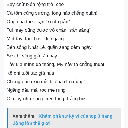
Bây chừ biển rộng trời cao
Cá tôm cũng sướng, lòng nào chẳng xuân!
Ông nhà theo bạn “xuất quân”
Tui may cũng được vô chân “sẵn sàng”
Một tay, lái chiếc đò ngang
Bến sông Nhật Lệ, quân sang đêm ngày
Sợ chi sóng gió tàu bay
Tây kia mình đã thắng, Mỹ này ta chẳng thua!
Kể chi tuổi tác già nua
Chống chèo xin cứ thi đua đến cùng!
Ngẩng đầu mái tóc mẹ rung
Gió lay như sóng biển tung, trắng bờ…
Xem thêm:
Khám phá sự kỳ vĩ của top 3 hang
động lớn thế giới