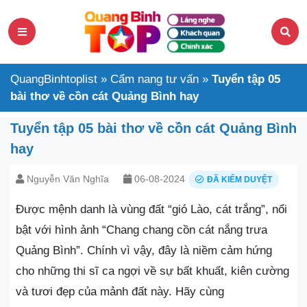
QuangBinhtoplist
»
Cẩm nang tư vấn
»
Tuyển tập 05
bài thơ về cồn cát Quảng Bình hay
Tuyển tập 05 bài thơ về cồn cát Quảng Bình
hay
Nguyễn Văn Nghĩa
06-08-2024
ĐÃ KIỂM DUYỆT
Được mệnh danh là vùng đất “gió Lào, cát trắng”, nổi
bật với hình ảnh “Chang chang cồn cát nắng trưa
Quảng Bình”. Chính vì vậy, đây là niềm cảm hứng
cho những thi sĩ ca ngợi về sự bất khuất, kiên cường
và tươi đẹp của mảnh đất này. Hãy cùng