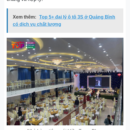
Xem thêm:
Top 5+ đại lý ô tô 3S ở Quảng Bình
có dịch vụ chất lượng