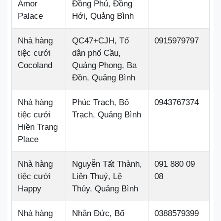
Amor
Đồng Phú, Đồng
Palace
Hới, Quảng Bình
Nhà hàng
QC47+CJH, Tổ
0915979797
tiệc cưới
dân phố Cầu,
Cocoland
Quảng Phong, Ba
Đồn, Quảng Bình
Nhà hàng
Phúc Trạch, Bố
0943767374
tiệc cưới
Trạch, Quảng Bình
Hiền Trang
Place
Nhà hàng
Nguyễn Tất Thành,
091 880 09
tiệc cưới
Liên Thuỷ, Lệ
08
Happy
Thủy, Quảng Bình
Nhà hàng
Nhân Đức, Bố
0388579399